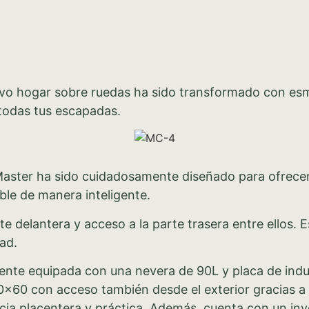
vo hogar sobre ruedas ha sido transformado con esm
 todas tus escapadas.
aster ha sido cuidadosamente diseñado para ofrecer
le de manera inteligente.
e delantera y acceso a la parte trasera entre ellos. 
ad.
nte equipada con una nevera de 90L y placa de induc
×60 con acceso también desde el exterior gracias a l
ia placentera y práctica. Además, cuenta con un inv