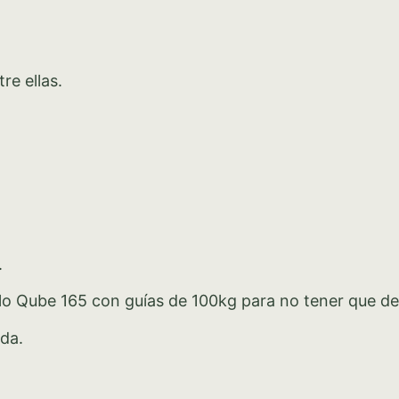
re ellas.
.
delo Qube 165 con guías de 100kg para no tener que 
rda.