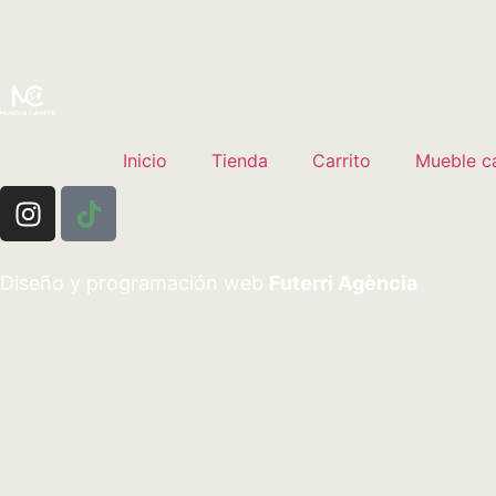
Inicio
Tienda
Carrito
Mueble c
Diseño y programación web
Futerri Agència